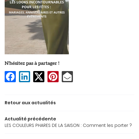
EILS ET TENDANCE
S COLLECTIONS
ACTUALITÉS
Rejoignez-nou
AVIS
N'hésitez pas à partager !
CONTACT
Restez inform
INSCRIPTION NEWS
Retour aux actualités
Actualité précédente
LES COULEURS PHARES DE LA SAISON : Comment les porter ?