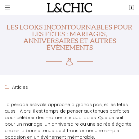


4, rue de la République
37210 Vouvray
07 60 16 67 23
LES LOOKS INCONTOURNABLES POUR
LES FÊTES : MARIAGES,
ANNIVERSAIRES ET AUTRES
ÉVÈNEMENTS
Articles

Adresse email de réception

La période estivale approche à grands pas, et les fêtes
aussi ! Alors, il est temps de penser aux tenues parfaites
Recopier le code ci-contre

pour célébrer des moments inoubliables. Que ce soit
pour un mariage, un anniversaire ou une soirée élégante,
Rafraîchir le captcha

choisir la bonne tenue peut transformer une simple
occasion en un événement mémorable.