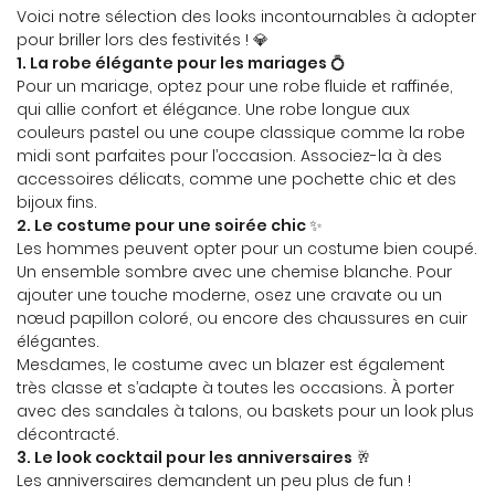
Voici notre sélection des looks incontournables à adopter
pour briller lors des festivités ! 💎
1. La robe élégante pour les mariages
💍
Pour un mariage, optez pour une robe fluide et raffinée,
En cochant cette case, vous consentez à recevoir nos propositions
qui allie confort et élégance. Une robe longue aux
commerciales à l'adresse email indiqué ci-dessus. Vous pouvez vous
couleurs pastel ou une coupe classique comme la robe
désinscrire à tout moment en utilisant
le formulaire de désinscription
.
midi sont parfaites pour l’occasion. Associez-la à des
accessoires délicats, comme une pochette chic et des
INSCRIPTION
bijoux fins.
2. Le costume pour une soirée chic
✨
Les hommes peuvent opter pour un costume bien coupé.
Un ensemble sombre avec une chemise blanche. Pour
ajouter une touche moderne, osez une cravate ou un
nœud papillon coloré, ou encore des chaussures en cuir
élégantes.
Mesdames, le costume avec un blazer est également
très classe et s’adapte à toutes les occasions. À porter
avec des sandales à talons, ou baskets pour un look plus
décontracté.
3. Le look cocktail pour les anniversaires
🥂
Les anniversaires demandent un peu plus de fun !